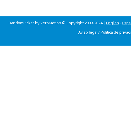
RandomPicker by VeroMotion © Copyright 2009-2024 |
English
-
Espa
Aviso legal
/
Política de privac