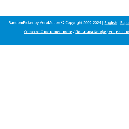
RandomPicker by VeroMotion © Copyright 2009-2024 |
English
-
Espa
Отказ от Ответственности
/
Политика Конфиденциально