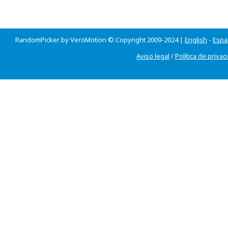
RandomPicker by VeroMotion © Copyright 2009-2024 |
English
-
Espa
Aviso legal
/
Política de privac