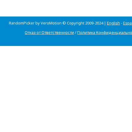
RandomPicker by VeroMotion © Copyright 2009-2024 |
English
-
Espa
Отказ от Ответственности
/
Политика Конфиденциально