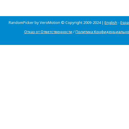
RandomPicker by VeroMotion © Copyright 2009-2024 |
English
-
Espa
Отказ от Ответственности
/
Политика Конфиденциально