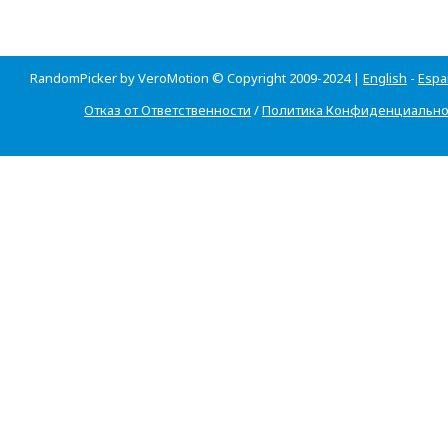
RandomPicker by VeroMotion © Copyright 2009-2024 |
English
-
Espa
Отказ от Ответственности
/
Политика Конфиденциально