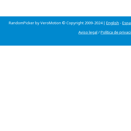
RandomPicker by VeroMotion © Copyright 2009-2024 |
English
-
Espa
Aviso legal
/
Política de privac