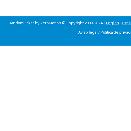
RandomPicker by VeroMotion © Copyright 2009-2024 |
English
-
Espa
Aviso legal
/
Política de privac