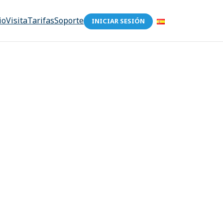
io
Visita
Tarifas
Soporte
INICIAR SESIÓN