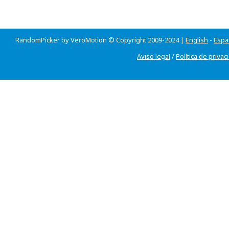
RandomPicker by VeroMotion © Copyright 2009-2024 |
English
-
Espa
Aviso legal
/
Política de privac