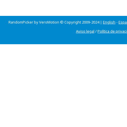
RandomPicker by VeroMotion © Copyright 2009-2024 |
English
-
Espa
Aviso legal
/
Política de privac