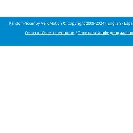
RandomPicker by VeroMotion © Copyright 2009-2024 |
English
-
Espa
Отказ от Ответственности
/
Политика Конфиденциально