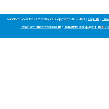
RandomPicker by VeroMotion © Copyright 2009-2024 |
English
-
Espa
Отказ от Ответственности
/
Политика Конфиденциально