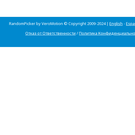
RandomPicker by VeroMotion © Copyright 2009-2024 |
English
-
Espa
Отказ от Ответственности
/
Политика Конфиденциально