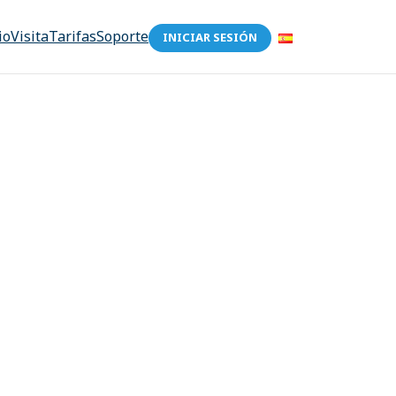
io
Visita
Tarifas
Soporte
INICIAR SESIÓN