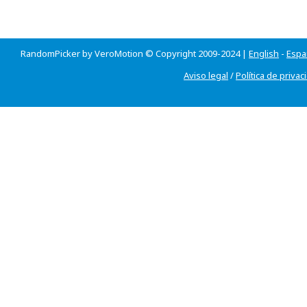
RandomPicker by VeroMotion © Copyright 2009-2024 |
English
-
Espa
Aviso legal
/
Política de privac