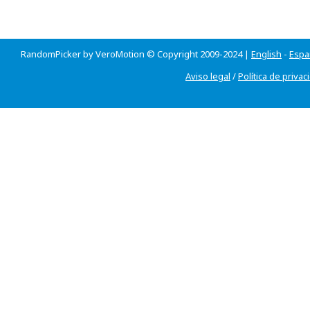
RandomPicker by VeroMotion © Copyright 2009-2024 |
English
-
Espa
Aviso legal
/
Política de privac