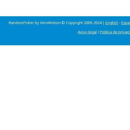
RandomPicker by VeroMotion © Copyright 2009-2024 |
English
-
Espa
Aviso legal
/
Política de privac