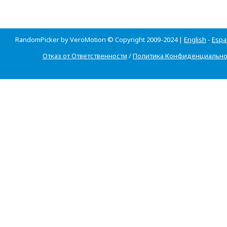
RandomPicker by VeroMotion © Copyright 2009-2024 |
English
-
Espa
Отказ от Ответственности
/
Политика Конфиденциально