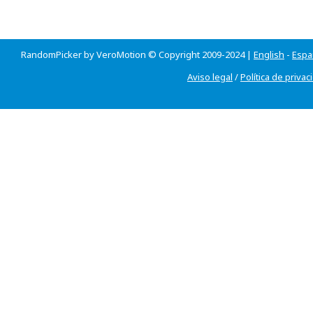
RandomPicker by VeroMotion © Copyright 2009-2024 |
English
-
Espa
Aviso legal
/
Política de privac