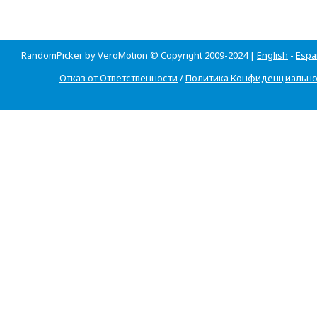
RandomPicker by VeroMotion © Copyright 2009-2024 |
English
-
Espa
Отказ от Ответственности
/
Политика Конфиденциально