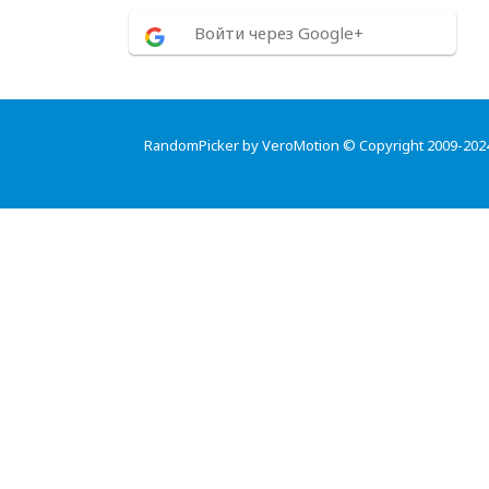
Войти через Google+
RandomPicker by VeroMotion © Copyright 2009-202