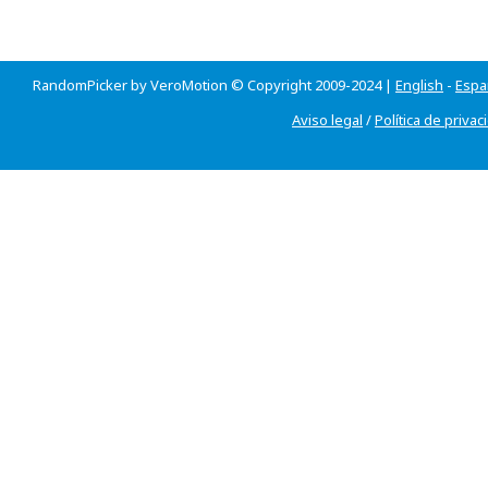
RandomPicker by VeroMotion © Copyright 2009-2024 |
English
-
Espa
Aviso legal
/
Política de privac