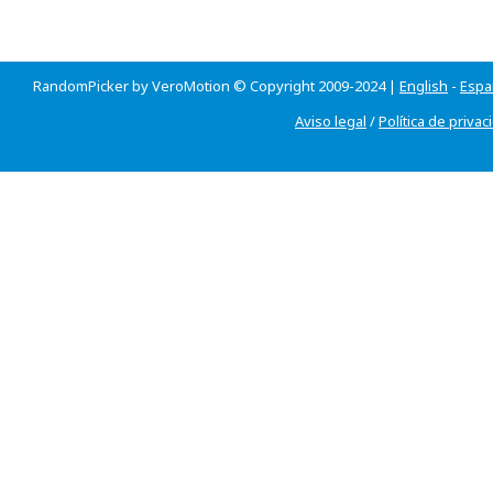
RandomPicker by VeroMotion © Copyright 2009-2024 |
English
-
Espa
Aviso legal
/
Política de privac