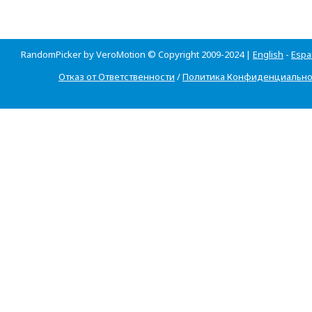
RandomPicker by VeroMotion © Copyright 2009-2024 |
English
-
Espa
Отказ от Ответственности
/
Политика Конфиденциально