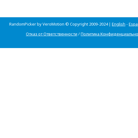
RandomPicker by VeroMotion © Copyright 2009-2024 |
English
-
Espa
Отказ от Ответственности
/
Политика Конфиденциально