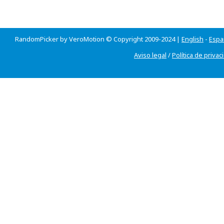
RandomPicker by VeroMotion © Copyright 2009-2024 |
English
-
Espa
Aviso legal
/
Política de privac