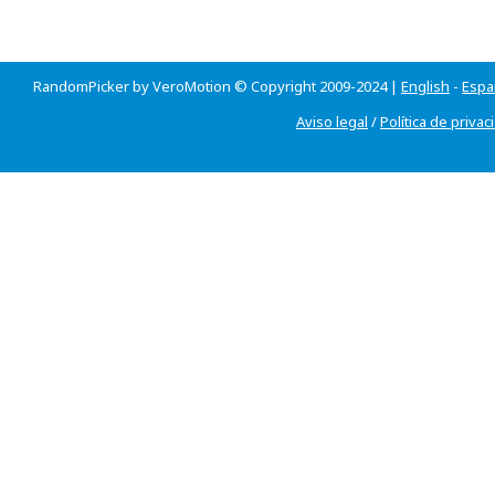
RandomPicker by VeroMotion © Copyright 2009-2024 |
English
-
Espa
Aviso legal
/
Política de privac