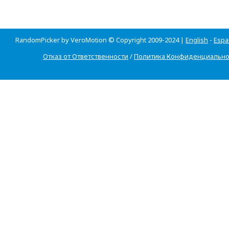
RandomPicker by VeroMotion © Copyright 2009-2024 |
English
-
Espa
Отказ от Ответственности
/
Политика Конфиденциально