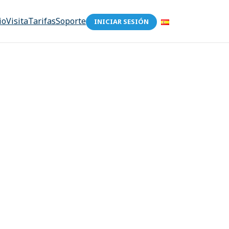
io
Visita
Tarifas
Soporte
INICIAR SESIÓN