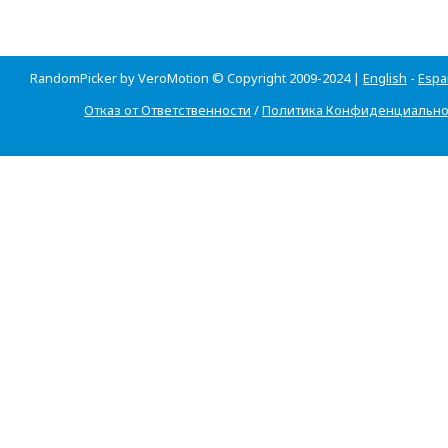
RandomPicker by VeroMotion © Copyright 2009-2024 |
English
-
Espa
Отказ от Ответственности
/
Политика Конфиденциально