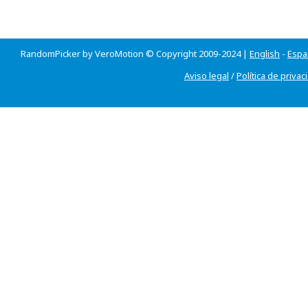
RandomPicker by VeroMotion © Copyright 2009-2024 |
English
-
Espa
Aviso legal
/
Política de privac