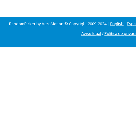
RandomPicker by VeroMotion © Copyright 2009-2024 |
English
-
Espa
Aviso legal
/
Política de privac