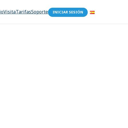
io
Visita
Tarifas
Soporte
INICIAR SESIÓN