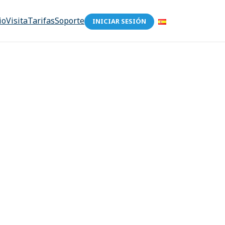
io
Visita
Tarifas
Soporte
INICIAR SESIÓN