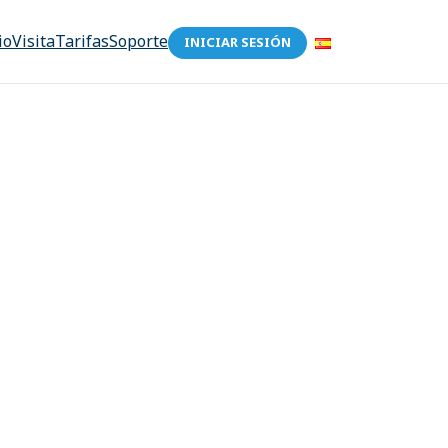
io
Visita
Tarifas
Soporte
INICIAR SESIÓN