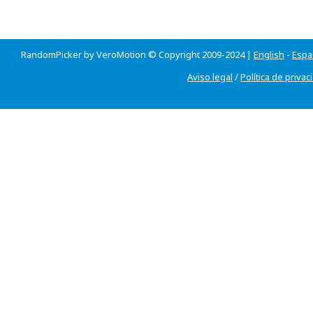
RandomPicker by VeroMotion © Copyright 2009-2024 |
English
-
Espa
Aviso legal
/
Política de privac