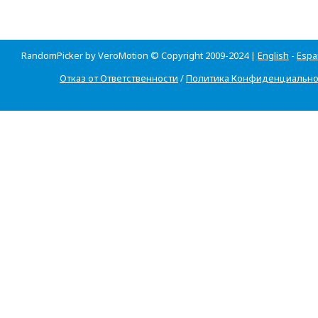
RandomPicker by VeroMotion © Copyright 2009-2024 |
English
-
Espa
Отказ от Ответственности
/
Политика Конфиденциально