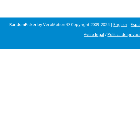
RandomPicker by VeroMotion © Copyright 2009-2024 |
English
-
Espa
Aviso legal
/
Política de privac