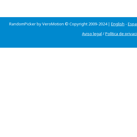
RandomPicker by VeroMotion © Copyright 2009-2024 |
English
-
Espa
Aviso legal
/
Política de privac