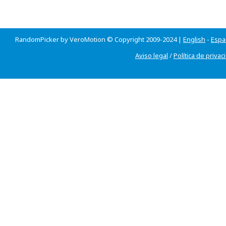
RandomPicker by VeroMotion © Copyright 2009-2024 |
English
-
Espa
Aviso legal
/
Política de privac