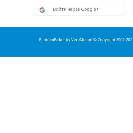
Войти через Google+
RandomPicker by VeroMotion © Copyright 2009-202