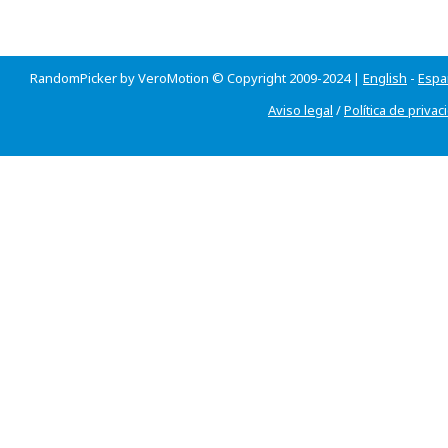
RandomPicker by VeroMotion © Copyright 2009-2024 |
English
-
Espa
Aviso legal
/
Política de privac