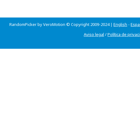
RandomPicker by VeroMotion © Copyright 2009-2024 |
English
-
Espa
Aviso legal
/
Política de privac