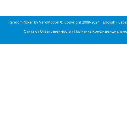
RandomPicker by VeroMotion © Copyright 2009-2024 |
English
-
Espa
Отказ от Ответственности
/
Политика Конфиденциально