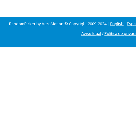
RandomPicker by VeroMotion © Copyright 2009-2024 |
English
-
Espa
Aviso legal
/
Política de privac