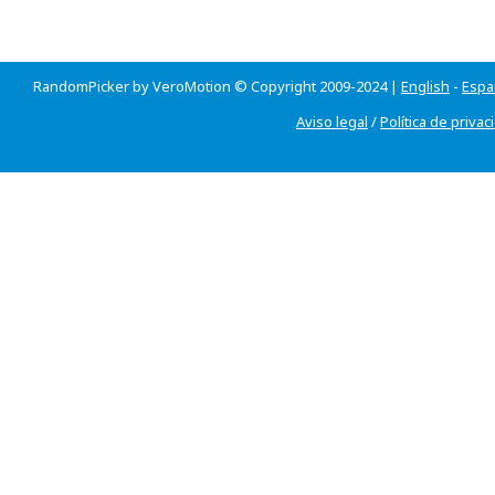
RandomPicker by VeroMotion © Copyright 2009-2024 |
English
-
Espa
Aviso legal
/
Política de privac