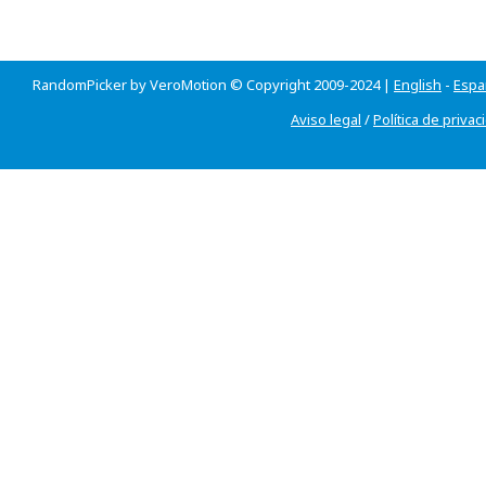
RandomPicker by VeroMotion © Copyright 2009-2024 |
English
-
Espa
Aviso legal
/
Política de privac