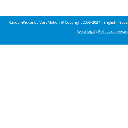
RandomPicker by VeroMotion © Copyright 2009-2024 |
English
-
Espa
Aviso legal
/
Política de privac