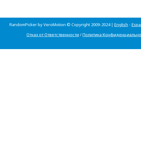
RandomPicker by VeroMotion © Copyright 2009-2024 |
English
-
Espa
Отказ от Ответственности
/
Политика Конфиденциально